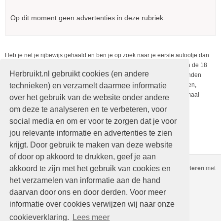
Op dit moment geen advertenties in deze rubriek.
Heb je net je rijbewijs gehaald en ben je op zoek naar je eerste autootje dan
wil je het liefst dat deze zo mooi mogelijk is met de mooiste velgen en de 18
Herbruikt.nl gebruikt cookies (en andere
inch banden. Bij Herbruikt.nl kan je nieuwe of gebruikte velgen of banden
technieken) en verzamelt daarmee informatie
bekijken of deze gepast zijn voor je aller eerste autootje. Zomerbanden,
winterbanden, vier seizoenen banden of de mooiste velgen zijn allemaal
over het gebruik van de website onder andere
verkrijgbaar bij Herbruikt.nl.
om deze te analyseren en te verbeteren, voor
social media en om er voor te zorgen dat je voor
Wil jezelf ook je velgen of banden plaatsen maak dan gebruik van de
jou relevante informatie en advertenties te zien
mogelijkheid om gratis je banen of velgen te plaatsen op Herbruikt.nl
krijgt. Door gebruik te maken van deze website
of door op akkoord te drukken, geef je aan
akkoord te zijn met het gebruik van cookies en
Copyright © Herbruikt.nl Alle rechten voorbehouden
-
Gratis adverteren
met
nieuwe of
tweedehands
spullen
het verzamelen van informatie aan de hand
Home
Kopen
daarvan door ons en door derden. Voor meer
informatie over cookies verwijzen wij naar onze
Verkopen
Mijn advertenties
cookieverklaring.
Lees meer